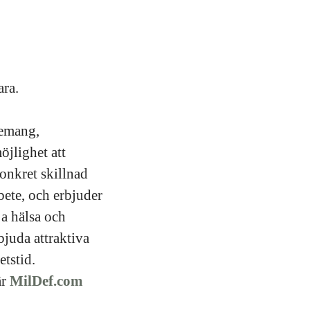
ara.
gemang,
jlighet att
konkret skillnad
bete, och erbjuder
ja hälsa och
bjuda attraktiva
etstid.
är
MilDef.com