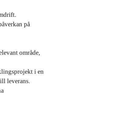
mdrift.
 påverkan på
elevant område,
lingsprojekt i en
ill leverans.
na