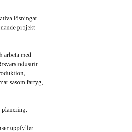
ativa lösningar
nnande projekt
h arbeta med
örsvarsindustrin
roduktion,
rmar såsom fartyg,
 planering,
nser uppfyller