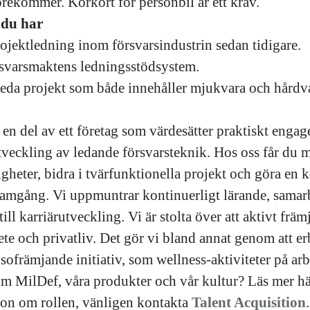
örekommer. Körkort för personbil är ett krav.
 du har
rojektledning inom försvarsindustrin sedan tidigare.
rsvarsmaktens ledningsstödsystem.
 leda projekt som både innehåller mjukvara och hårdv
 en del av ett företag som värdesätter praktiskt enga
eckling av ledande försvarsteknik. Hos oss får du mö
gheter, bidra i tvärfunktionella projekt och göra en 
 framgång. Vi uppmuntrar kontinuerligt lärande, samar
ill karriärutveckling. Vi är stolta över att aktivt främ
te och privatliv. Det gör vi bland annat genom att er
ofrämjande initiativ, som wellness-aktiviteter på arb
om MilDef, våra produkter och vår kultur? Läs mer h
ion om rollen, vänligen kontakta
Talent Acquisition
.