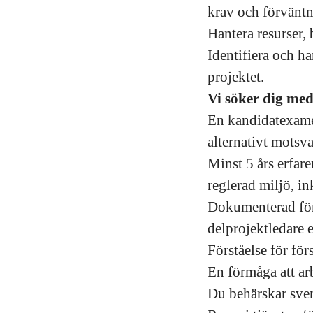
krav och förväntn
Hantera resurser, 
Identifiera och ha
projektet.
Vi söker dig me
En kandidatexame
alternativt motsv
Minst 5 års erfar
reglerad miljö, in
Dokumenterad förm
delprojektledare 
Förståelse för för
En förmåga att ar
Du behärskar svens