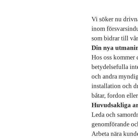
Vi söker nu drivn
inom försvarsindu
som bidrar till vå
Din nya utmani
Hos oss kommer d
betydelsefulla in
och andra myndigh
installation och 
båtar, fordon eller
Huvudsakliga ar
Leda och samordna
genomförande och
Arbeta nära kunder