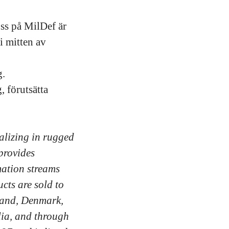
ss på MilDef är
i mitten av
g.
, förutsätta
alizing in rugged
 provides
mation streams
cts are sold to
land, Denmark,
lia, and through