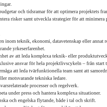
ingar.
budgetar och tidsramar för att optimera projektets fra
ntera risker samt utveckla strategier för att minimera
d
n inom teknik, ekonomi, datavetenskap eller annat r
arande yrkeserfarenhet.
enhet av att leda komplexa teknik- eller produktutveck
klusive ansvar för hela projektlivscykeln – från start t
åga att leda tvärfunktionella team samt att samord
eller motsvarande tekniska ledare.
svarsrelaterade processer och regelverk.
beta under press och hantera komplexa situationer.
ka och engelska flytande, både i tal och skrift.