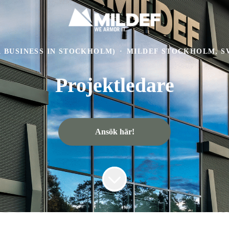
 BUSINESS IN STOCKHOLM)
·
MILDEF STOCKHOLM, 
Projektledare
Ansök här!