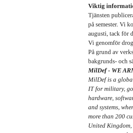
Viktig informat
Tjänsten publice
på semester. Vi k
augusti, tack för 
Vi genomför drogt
På grund av verks
bakgrunds- och sä
MilDef - WE AR
MilDef is a globa
IT for military, g
hardware, softwar
and systems, when
more than 200 cu
United Kingdom, 