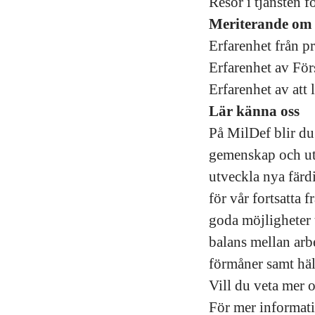
Resor i tjänsten f
Meriterande om
Erfarenhet från p
Erfarenhet av Fö
Erfarenhet av att
Lär känna oss
På MilDef blir du
gemenskap och utv
utveckla nya färdi
för vår fortsatta
goda möjligheter t
balans mellan arbe
förmåner samt häls
Vill du veta mer 
För mer informat