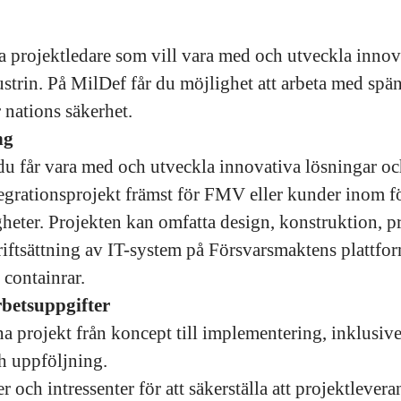
a projektledare som vill vara med och utveckla innov
strin. På MilDef får du möjlighet att arbeta med spä
r nations säkerhet.
ng
u får vara med och utveckla innovativa lösningar oc
tegrationsprojekt främst för FMV eller kunder inom f
eter. Projekten kan omfatta design, konstruktion, p
driftsättning av IT-system på Försvarsmaktens plattfo
 containrar.
betsuppgifter
 projekt från koncept till implementering, inklusive
 uppföljning.
 och intressenter för att säkerställa att projektlevera