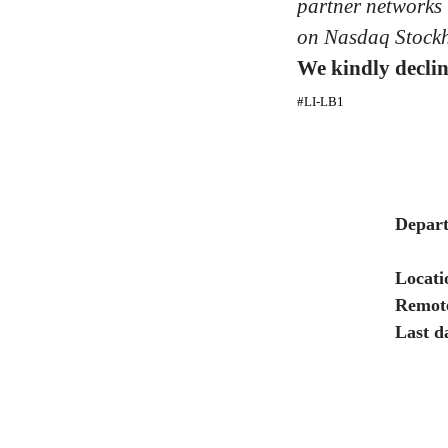
partner networks 
on Nasdaq Stockh
We kindly declin
#LI-LB1
Depar
Locati
Remote
Last d