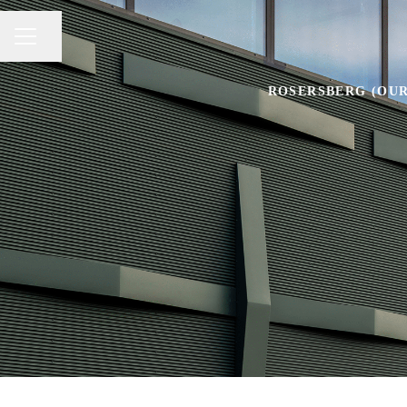
Share page
CAREER MENU
ROSERSBERG (OUR